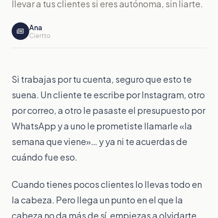
llevar a tus clientes si eres autónoma, sin liarte.
PRODUCTIVIDAD
Ana
Ciertto
Gestión de proyect
Tareas y foco
Si trabajas por tu cuenta, seguro que esto te
Calendario
suena. Un cliente te escribe por Instagram, otro
Time tracking
por correo, a otro le pasaste el presupuesto por
WhatsApp y a uno le prometiste llamarle «la
FINANZAS
semana que viene»… y ya ni te acuerdas de
Presupuestos
cuándo fue eso.
Facturas y proform
Cuando tienes pocos clientes lo llevas todo en
Control de gastos
la cabeza. Pero llega un punto en el que la
cabeza no da más de sí, empiezas a olvidarte