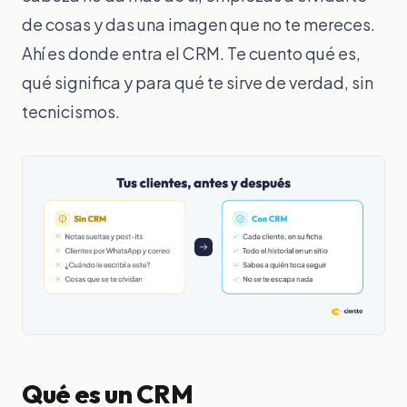
Analítica real
de cosas y das una imagen que no te mereces.
Ahí es donde entra el CRM. Te cuento qué es,
CLIENTES
qué significa y para qué te sirve de verdad, sin
Clientes y CRM
tecnicismos.
Pipeline de ventas
Portal del cliente
Formularios y reser
IA Y AUTOMATIZACIÓN
Chat de negocio con
Automatizaciones
Hábitos y rutinas
Qué es un CRM