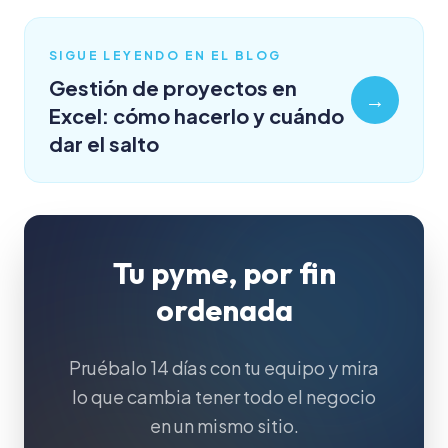
SIGUE LEYENDO EN EL BLOG
Gestión de proyectos en
→
Excel: cómo hacerlo y cuándo
dar el salto
Tu pyme, por fin
ordenada
Pruébalo 14 días con tu equipo y mira
lo que cambia tener todo el negocio
en un mismo sitio.