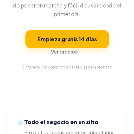
de poner en marcha y fácil de usar desde el
PRODUCTIVIDAD
primer día.
Gestión de proyect
Tareas y foco
Empieza gratis 14 días
Ver precios →
Calendario
Time tracking
Sin tarjeta · Sin compromisos · 14 días para probarlo
FINANZAS
Presupuestos
Facturas y proform
Todo el negocio en un sitio
Control de gastos
✓
Proyectos, tareas y clientes conectados.