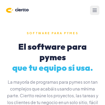
PRODUCTIVIDAD
FINANZAS
CLIENTES
IA Y
AUTOMATIZACIÓN
Gestión
Clientes
Presupuestos
Chat de
de
y CRM
Gest
negocio
proyectos
NAVEGACIÓN
de
con IA
Facturas y
Pipeline
Tareas,
proy
proformas
de
Inicio
documentos
SOFTWARE PARA PYMES
ventas
y enlaces
Automatizaciones
Precios
Control
centralizados.
El software para
de
Portal
FAQ
Hábitos
gastos
Tareas
del
y
y foco
pymes
cliente
rutinas
Analítica
real
Formularios
RECURSOS
que tu equipo sí usa.
Calendario
Notas
y reservas
Blog
e
ideas
Time
Cómo funciona
tracking
La mayoría de programas para pymes son tan
Novedades
complejos que acabáis usando una mínima
Podcast
parte. Ciertto reúne los proyectos, las tareas y
Calculadora
los clientes de tu negocio en un solo sitio, fácil