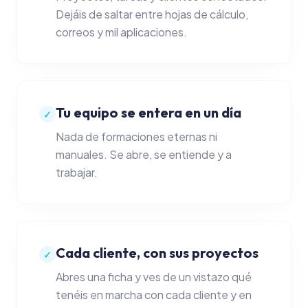
Analítica real
Dejáis de saltar entre hojas de cálculo,
correos y mil aplicaciones.
CLIENTES
Clientes y CRM
Pipeline de ventas
Tu equipo se entera en un día
✓
Portal del cliente
Nada de formaciones eternas ni
manuales. Se abre, se entiende y a
Formularios y reser
trabajar.
IA Y AUTOMATIZACIÓN
Chat de negocio con
Cada cliente, con sus proyectos
✓
Automatizaciones
Abres una ficha y ves de un vistazo qué
Hábitos y rutinas
tenéis en marcha con cada cliente y en