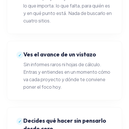
Analítica real
lo que importa: lo que falta, para quién es
y en qué punto está. Nada de buscarlo en
CLIENTES
cuatro sitios.
Clientes y CRM
Pipeline de ventas
Ves el avance de un vistazo
Portal del cliente
✓
Sin informes raros ni hojas de cálculo.
Formularios y reser
Entras y entiendes en un momento cómo
va cada proyecto y dónde te conviene
IA Y AUTOMATIZACIÓN
poner el foco hoy.
Chat de negocio con
Automatizaciones
Decides qué hacer sin pensarlo
Hábitos y rutinas
✓
desde cero