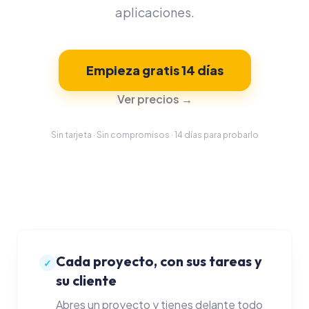
aplicaciones.
PRODUCTIVIDAD
Gestión de proyect
Empieza gratis 14 días
Tareas y foco
Ver precios →
Calendario
Sin tarjeta · Sin compromisos · 14 días para probarlo
Time tracking
FINANZAS
Presupuestos
Facturas y proform
Cada proyecto, con sus tareas y
✓
su cliente
Control de gastos
Abres un proyecto y tienes delante todo