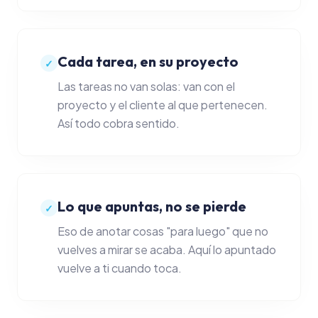
Analítica real
CLIENTES
Cada tarea, en su proyecto
✓
Clientes y CRM
Las tareas no van solas: van con el
Pipeline de ventas
proyecto y el cliente al que pertenecen.
Así todo cobra sentido.
Portal del cliente
Formularios y reser
Lo que apuntas, no se pierde
IA Y AUTOMATIZACIÓN
✓
Eso de anotar cosas "para luego" que no
Chat de negocio con
vuelves a mirar se acaba. Aquí lo apuntado
Automatizaciones
vuelve a ti cuando toca.
Hábitos y rutinas