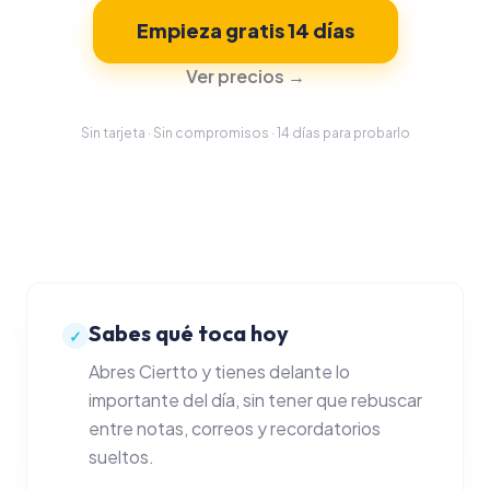
Empieza gratis 14 días
PRODUCTIVIDAD
Ver precios →
Gestión de proyect
Sin tarjeta · Sin compromisos · 14 días para probarlo
Tareas y foco
Calendario
Time tracking
FINANZAS
Sabes qué toca hoy
✓
Presupuestos
Abres Ciertto y tienes delante lo
Facturas y proform
importante del día, sin tener que rebuscar
entre notas, correos y recordatorios
Control de gastos
sueltos.