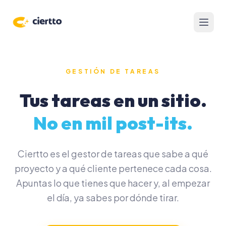
PRODUCTIVIDAD
FINANZAS
CLIENTES
IA Y
AUTOMATIZACIÓN
Gestión
Clientes
Presupuestos
Chat de
de
y CRM
Gest
negocio
proyectos
NAVEGACIÓN
de
con IA
Facturas y
Pipeline
Tareas,
proy
proformas
de
Inicio
documentos
GESTIÓN DE TAREAS
ventas
y enlaces
Automatizaciones
Precios
Control
centralizados.
Tus tareas en un sitio.
de
Portal
FAQ
Hábitos
gastos
Tareas
del
y
y foco
No en mil post-its.
cliente
rutinas
Analítica
real
Formularios
RECURSOS
Calendario
Notas
y reservas
Blog
e
Ciertto es el gestor de tareas que sabe a qué
ideas
Time
Cómo funciona
proyecto y a qué cliente pertenece cada cosa.
tracking
Novedades
Apuntas lo que tienes que hacer y, al empezar
Podcast
el día, ya sabes por dónde tirar.
Calculadora