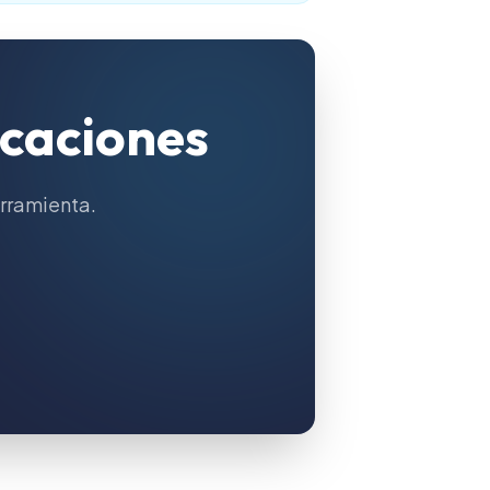
icaciones
erramienta.