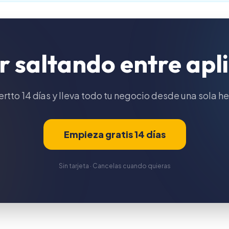
ir saltando entre apl
rtto 14 días y lleva todo tu negocio desde una sola h
Empieza gratis 14 días
Sin tarjeta · Cancelas cuando quieras