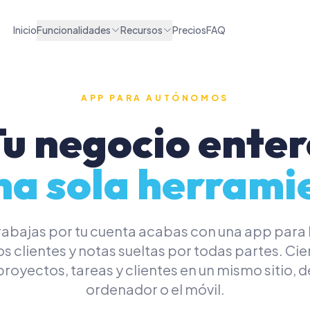
CLIENTES
IA Y AUTOMATIZA
Inicio
Funcionalidades
Recursos
Precios
FAQ
Clientes y CRM
Chat de negoc
rmas
Pipeline de ventas
Automatizaci
APP PARA AUTÓNOMOS
u negocio ente
s
Portal del cliente
Hábitos y ruti
Formularios y reservas
Notas e ideas
na sola herrami
abajas por tu cuenta acabas con una app para l
os clientes y notas sueltas por todas partes. Cier
proyectos, tareas y clientes en un mismo sitio, d
ordenador o el móvil.