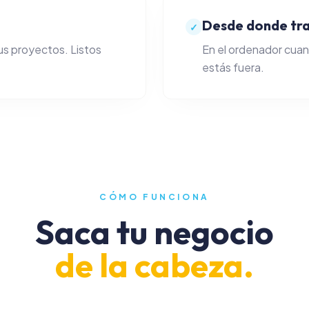
Desde donde tr
✓
sus proyectos. Listos
En el ordenador cuan
estás fuera.
CÓMO FUNCIONA
Saca tu negocio
de la cabeza.