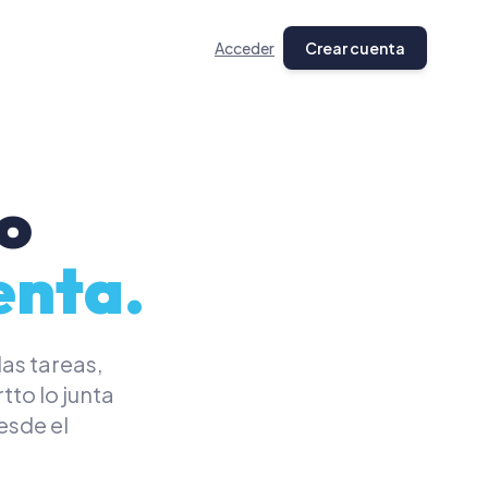
CIÓN
Acceder
Crear cuenta
io con IA
ones
ro
nas
Gestión de proyectos
enta.
as tareas,
tto lo junta
esde el