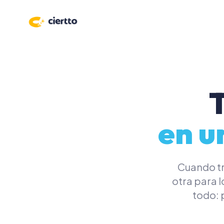
PRODUCTIVIDAD
FINANZAS
Gestión de proyectos
Presupuestos
Tareas, documentos y enlaces
centralizados.
Facturas y profo
Tareas y foco
T
Control de gasto
Calendario
Analítica real
en u
Time tracking
Cuando tr
otra para l
todo: 